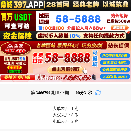
第
3466799
期 距下期：
00
分
30
秒
大单
未开:
1
期
大双
未开:
8
期
小单
未开:
2
期