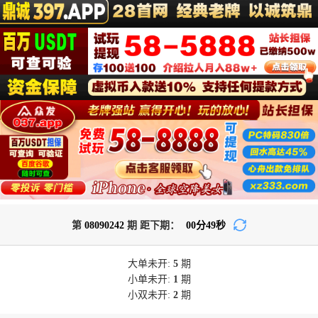
第
08090242
期 距下期：
00
分
48
秒
大单
未开:
5
期
小单
未开:
1
期
小双
未开:
2
期