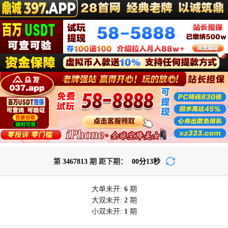
第
3467813
期 距下期：
00
分
13
秒
大单
未开:
6
期
大双
未开:
2
期
小双
未开:
1
期